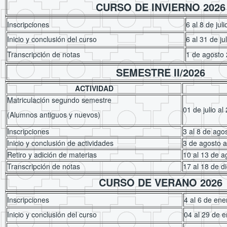
CURSO DE INVIERNO 2026
Inscripciones
6 al 8 de jul
Inicio y conclusión del curso
6 al 31 de ju
Transcripción de notas
1 de agosto
SEMESTRE II/2026
ACTIVIDAD
Matriculación segundo semestre
01 de julio a
(Alumnos antiguos y nuevos)
Inscripciones
3 al 8 de ago
Inicio y conclusión de actividades
3 de agosto a
Retiro y adición de materias
10 al 13 de 
Transcripción de notas
17 al 18 de d
CURSO DE VERANO 2026
Inscripciones
4 al 6 de en
Inicio y conclusión del curso
04 al 29 de 