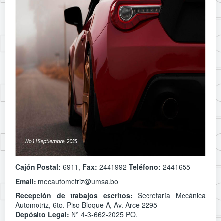
Cajón Postal:
6911,
Fax:
2441992
Teléfono:
2441655
Email:
mecautomotriz@umsa.bo
Recepción de trabajos escritos:
Secretaría Mecánica
Automotriz, 6to. Piso Bloque A, Av. Arce 2295
Depósito Legal:
N° 4-3-662-2025 PO.