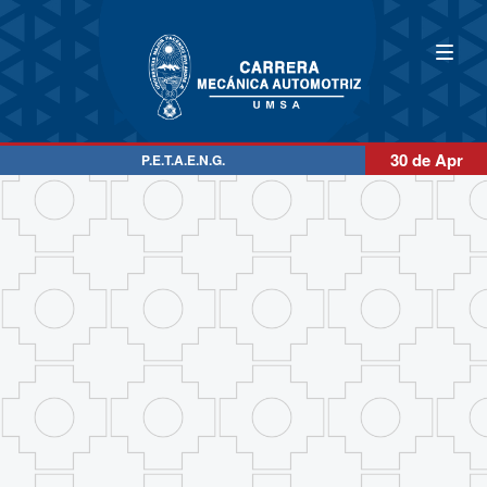
30 de Apr
P.E.T.A.E.N.G.