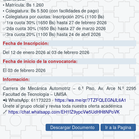
• Matrícula: Bs 1.260
• Colegiatura: Bs 5.500 (con facilidades de pago)
• Colegiatura por cuotas: Inscripción 20% (1100 Bs)
✅1ra cuota 30% (1650 Bs) hasta 27 de febrero 2026
✅2da cuota 30% (1650 Bs) hasta 27 de marzo 2026
✅3ra cuota 20% (1100 Bs) hasta 24 de abril 2026
Fecha de Inscripción:
Del 12 de enero 2026
al 03 de febrero 2026
Fecha de inicio de la convocatoria:
El 03 de febrero 2026
Información:
Carrera de Mecánica Automotriz – 6.º Piso, Av. Arce N.º 2295
Facultad de Tecnología – UMSA
📲 WhatsApp: 61173223 -
https://wa.me/qr/7TZFQLEGNJL6A1
Únete al grupo oficial y revisa toda nuestra oferta académica
🔗
https://chat.whatsapp.com/EH1fZ9ypcVw5UdHH8NPoVK
Descargar Documento
Ir a la Pagina